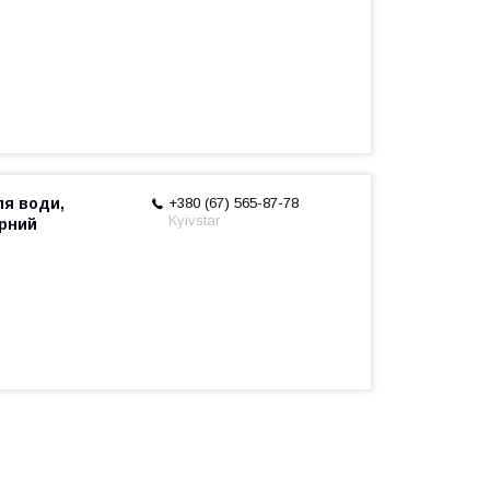
ля води,
+380 (67) 565-87-78
Kyivstar
орний