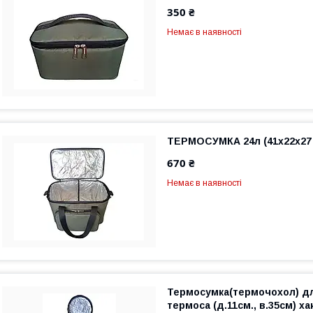
350 ₴
Немає в наявності
ТЕРМОСУМКА 24л (41х22х27
670 ₴
Немає в наявності
Термосумка(термочохол) д
термоса (д.11см., в.35см) хак