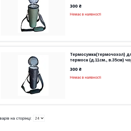
300 ₴
Немає в наявності
Термосумка(термочохол) д
термоса (д.11см., в.35см) ч
300 ₴
Немає в наявності