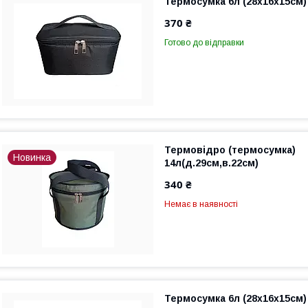
Термосумка 6л (28х16х15см)
370 ₴
Готово до відправки
Термовідро (термосумка)
Новинка
14л(д.29см,в.22см)
340 ₴
Немає в наявності
Термосумка 6л (28х16х15см) 