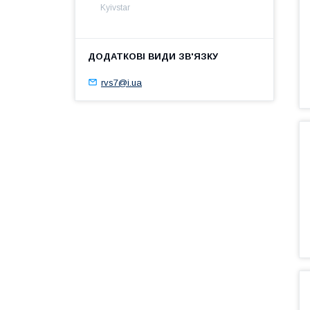
Kyivstar
rvs7@i.ua