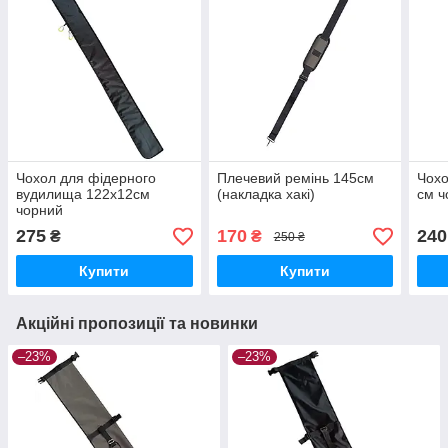
Чохол для фідерного
Плечевий ремінь 145см
Чохо
вудилища 122х12см
(накладка хакі)
см ч
чорний
275
170
240
₴
₴
250 ₴
Купити
Купити
Акційні пропозиції та новинки
–23%
–23%