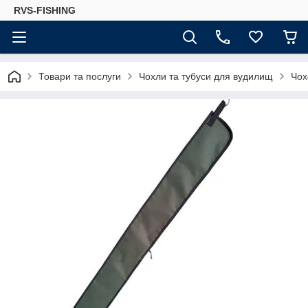
RVS-FISHING
Товари та послуги
Чохли та тубуси для вудилищ
Чох