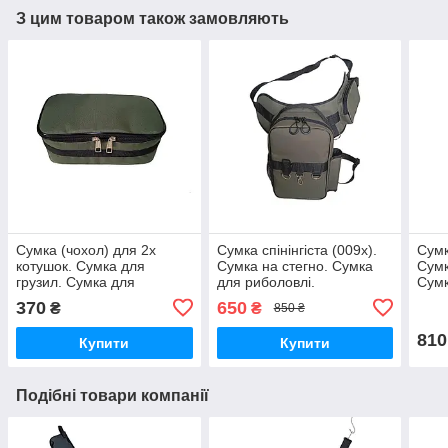
З цим товаром також замовляють
Сумка (чохол) для 2х
Сумка спінінгіста (009х).
Сумк
котушок. Сумка для
Сумка на стегно. Сумка
Сумк
грузил. Сумка для
для риболовлі.
Сумк
рибальського
Сумк
370
650
₴
₴
850 ₴
спорядження. Поясна
сумка.
810
Купити
Купити
Подібні товари компанії