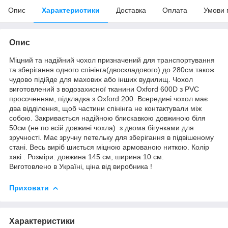
Опис
Характеристики
Доставка
Оплата
Умови 
Опис
Міцний та надійний чохол призначений для транспортування
та зберігання одного спінінга(двоскладового) до 280см.також
чудово підійде для махових або інших вудилищ. Чохол
виготовлений з водозахисної тканини Oxford 600D з PVC
просоченням, підкладка з Oxford 200. Всередині чохол має
два відділення, щоб частини спінінга не контактували між
собою. Закривається надійною блискавкою довжиною біля
50см (не по всій довжині чохла) з двома бігунками для
зручності. Має зручну петельку для зберігання в підвішеному
стані. Весь виріб шиється міцною армованою ниткою. Колір
хакі . Розміри: довжина 145 см, ширина 10 см.
Виготовлено в Україні, ціна від виробника !
Приховати
Характеристики