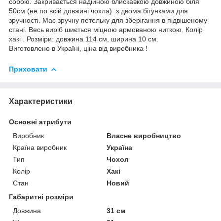
собою. Закривається надійною блискавкою довжиною біля
50см (не по всій довжині чохла) з двома бігунками для
зручності. Має зручну петельку для зберігання в підвішеному
стані. Весь виріб шиється міцною армованою ниткою. Колір
хакі . Розміри: довжина 114 см, ширина 10 см.
Виготовлено в Україні, ціна від виробника !
Приховати
Характеристики
Основні атрибути
Виробник
Власне виробництво
Країна виробник
Україна
Тип
Чохол
Колір
Хакі
Стан
Новий
Габаритні розміри
Довжина
31 см