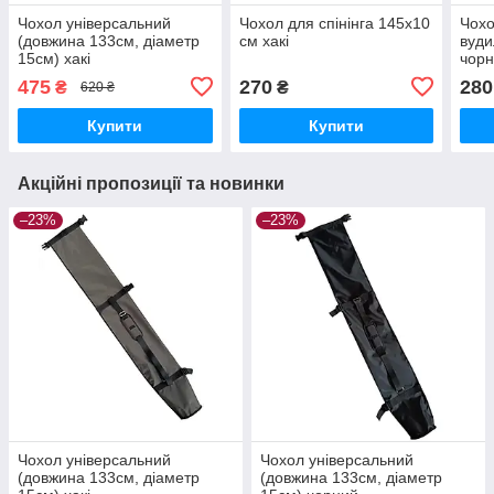
Чохол універсальний
Чохол для спінінга 145х10
Чохо
(довжина 133см, діаметр
см хакі
вуд
15см) хакі
чор
475
270
280
₴
₴
620 ₴
Купити
Купити
Акційні пропозиції та новинки
–23%
–23%
Чохол універсальний
Чохол універсальний
(довжина 133см, діаметр
(довжина 133см, діаметр