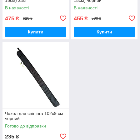
15см) хакі
15см) чорний
В наявності
В наявності
475
455
₴
₴
620 ₴
590 ₴
Купити
Купити
Чохол для спінінга 102х9 см
чорний
Готово до відправки
235
₴